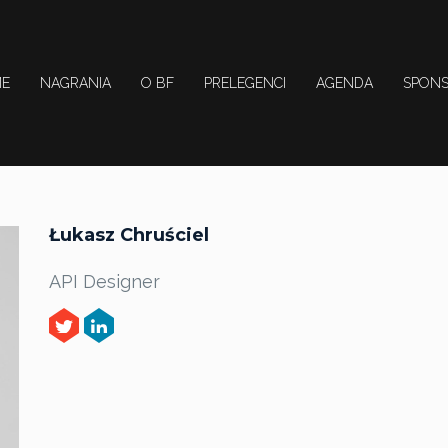
E
NAGRANIA
O BF
PRELEGENCI
AGENDA
SPON
Łukasz Chruściel
API Designer