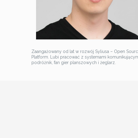
Zaangażowany od lat w rozwój Syliusa – Open Source
Platform. Lubi pracować z systemami komunikującymi 
podróżnik, fan gier planszowych i żeglarz.